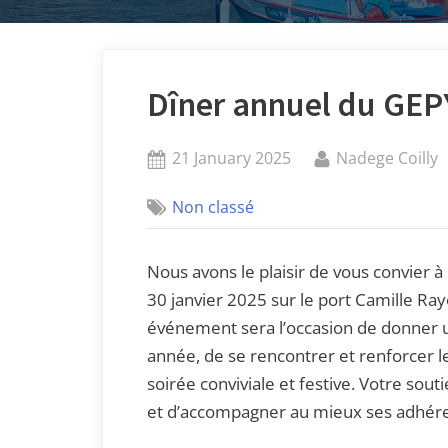
Dîner annuel du GEP
Posted
By
21 January 2025
Nadege Coilly
on
Non classé
Nous avons le plaisir de vous convier à
30 janvier 2025 sur le port Camille Ray
événement sera l’occasion de donner u
année, de se rencontrer et renforcer 
soirée conviviale et festive. Votre sou
et d’accompagner au mieux ses adhére