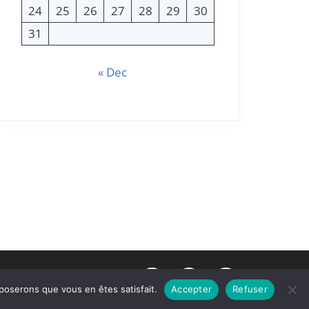
24
25
26
27
28
29
30
31
« Dec
Facebook
LinkedIn
E-
pposerons que vous en êtes satisfait.
Accepter
Refuser
mail