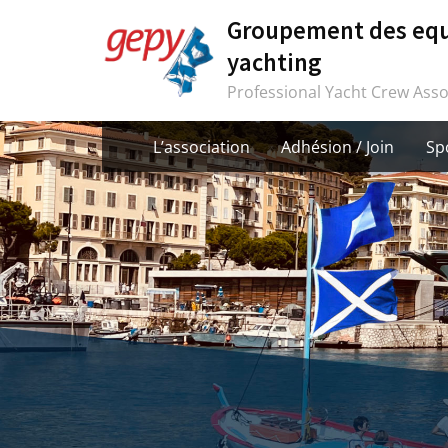
Skip
Groupement des equ
to
yachting
content
Professional Yacht Crew Asso
L’association
Adhésion / Join
Sp