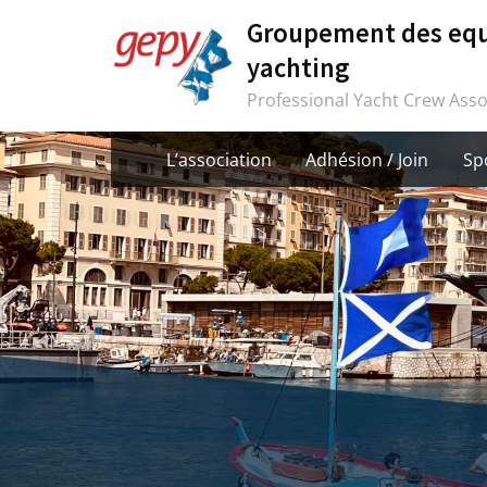
Groupement des equ
yachting
Professional Yacht Crew Asso
L’association
Adhésion / Join
Sp